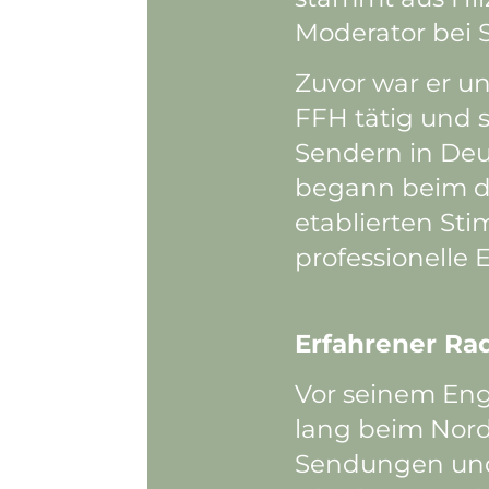
Moderator bei 
Zuvor war er u
FFH tätig und
Sendern in Deut
begann beim da
etablierten St
professionelle
Erfahrener Ra
Vor seinem En
lang beim Nor
Sendungen un