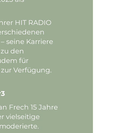
hrer HIT RADIO
erschiedenen
 – seine Karriere
 zu den
udem für
 zur Verfügung.
r3
an Frech 15 Jahre
er vielseitige
moderierte.