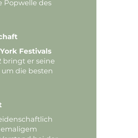
ie Popwelle des
chaft
York Festivals
 bringt er seine
, um die besten
t
eidenschaftlich
ehemaligem