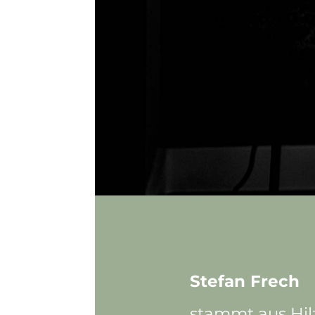
Stefan Frech
stammt aus Hilz