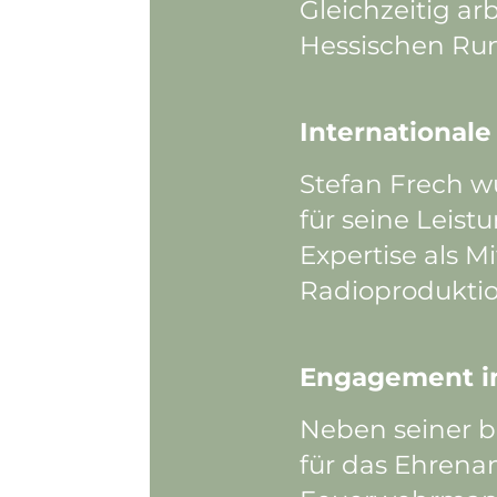
Gleichzeitig ar
Hessischen Ru
International
Stefan Frech w
für seine Leist
Expertise als M
Radioproduktio
Engagement i
Neben seiner be
für das Ehrena