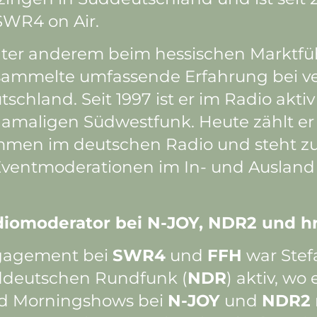
SWR4 on Air.
nter anderem beim hessischen Marktfü
 sammelte umfassende Erfahrung bei v
schland. Seit 1997 ist er im Radio aktiv
maligen Südwestfunk. Heute zählt er
immen im deutschen Radio und steht z
 Eventmoderationen im In- und Ausland
diomoderator bei N-JOY, NDR2 und h
gagement bei
SWR4
und
FFH
war Stef
ddeutschen Rundfunk (
NDR
) aktiv, wo 
d Morningshows bei
N-JOY
und
NDR2