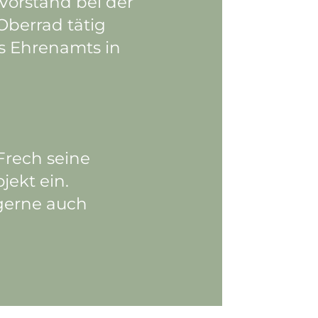
Vorstand bei der
Oberrad tätig
s Ehrenamts in
Frech seine
jekt ein.
 gerne auch